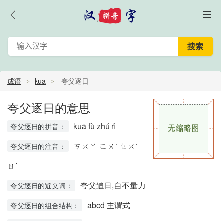
成语
kua
夸父逐日
夸父逐日的意思
kuā fù zhú rì
夸父逐日的拼音：
ㄎㄨㄚ ㄈㄨˋ ㄓㄨˊ
夸父逐日的注音：
ㄖˋ
夸父追日,自不量力
夸父逐日的近义词：
abcd
主谓式
夸父逐日的组合结构：