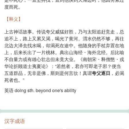
度而死。
【释义】
上古神话故事。传说夸父威猛好胜，乃与太阳追赶竞走，总
追不上，路上又累又渴，喝光了黄河、渭水仍然不够，再往
北边大泽去找水喝，却渴死在途中。他随身的手杖弃置在地
上，后来长出了一片桃林。典出山海经・海外北经。后比喻
不自量力或有雄心壮志但未竟大业。
《南朝宋・释僧愍・戎
华论折顾道士夷夏论》：“若然者，君亦可即老子邪？便当
五道群品，无非是佛，斯则是何言欤！真谓
夸父逐日
，必渴
死者也。”
英语
doing sth. beyond one's ability
汉字成语