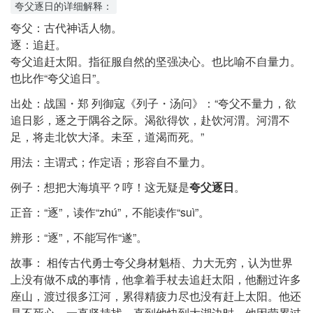
夸父逐日的详细解释：
夸父：古代神话人物。
逐：追赶。
夸父追赶太阳。指征服自然的坚强决心。也比喻不自量力。
也比作“夸父追日”。
出处
：
战国・郑 列御寇《列子・汤问》：“夸父不量力，欲
追日影，逐之于隅谷之际。渴欲得饮，赴饮河渭。河渭不
足，将走北饮大泽。未至，道渴而死。”
用法
：
主谓式；作定语；形容自不量力。
例子
：
想把大海填平？哼！这无疑是
夸父逐日
。
正音
：
“逐”，读作“zhú”，不能读作“suì”。
辨形
：
“逐”，不能写作“遂”。
故事
：
相传古代勇士夸父身材魁梧、力大无穷，认为世界
上没有做不成的事情，他拿着手杖去追赶太阳，他翻过许多
座山，渡过很多江河，累得精疲力尽也没有赶上太阳。他还
是不死心，一直坚持找，直到他快到大湖边时，他因劳累过