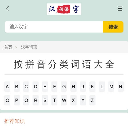
首页
汉字词语
按拼音分类词语大全
A
B
C
D
E
F
G
H
J
K
L
M
N
O
P
Q
R
S
T
W
X
Y
Z
推荐知识