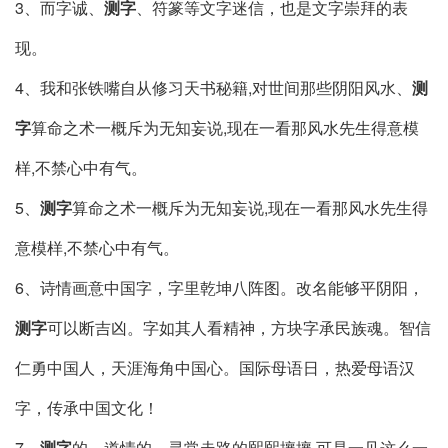
3、而字诚、
测字
、符篆等文字迷信，也是文字崇拜的表
现。
4、我和张铁嘴自从修习天书秘籍,对世间那些阴阳风水、
测
字
算命之术一概斥为无知妄说,现在一看那风水先生得意模
样,不禁心中有气。
5、
测字
算命之术一概斥为无知妄说,现在一看那风水先生得
意模样,不禁心中有气。
6、诗情画意中国字，字里乾坤八阵图。改名能够平阴阳，
测字
可以断吉凶。字如其人看精神，方块字承民族魂。智信
仁勇中国人，天涯海角中国心。国际母语日，热爱母语汉
字，传承中国文化！
7、
测字
的、道情的、寻常走路的熙熙攘攘,可是一见这么一