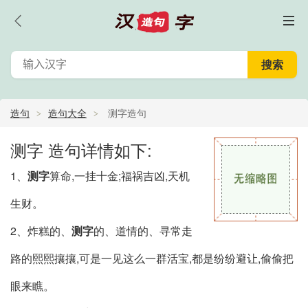
造句
造句大全
测字造句
测字 造句详情如下:
1、
测字
算命,一挂十金;福祸吉凶,天机
生财。
2、炸糕的、
测字
的、道情的、寻常走
路的熙熙攘攘,可是一见这么一群活宝,都是纷纷避让,偷偷把
眼来瞧。