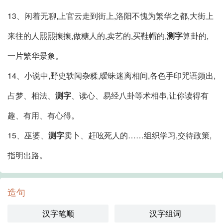
13、闲着无聊,上官云走到街上,洛阳不愧为繁华之都,大街上
来往的人熙熙攘攘,做糖人的,卖艺的,买鞋帽的,
测字
算卦的,
一片繁华景象。
14、小说中,野史轶闻杂糅,暧昧迷离相间,各色手印咒语频出,
占梦、相法、
测字
、读心、易经八卦等术相串,让你读得有
趣、有用、有心得。
15、巫婆、
测字
卖卜、赶吆死人的……组织学习,交待政策,
指明出路。
造句
汉字笔顺
汉字组词