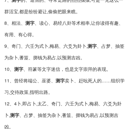
群活宝,都是纷纷避让,偷偷把眼来瞧。
8、相法、
测字
、读心、易经八卦等术相串,让你读得有趣、
有用、有心得。
9、奇门、六壬为式卜,梅易、六爻为卦卜,
测字
、占梦、抽签
为杂卜,蓍筮、掷钱为易占,以预测吉凶。
10、
测字
、符篆等文字迷信，也是文字崇拜的表现。
11、曾经将端公、巫婆、
测字
卖卜、赶吆死人的……组织学
习,交待政策,指明出路。
12、4卜,即占卜,太乙、奇门、六壬为式卜,梅易、六爻为卦
卜,
测字
、占梦、抽签为杂卜,蓍筮、掷钱为易占,以预测吉
凶。